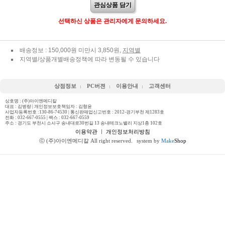
관심상품 담기
선택하신 상품은 관리자에게 문의하세요.
배송정보 : 150,000원 미만시 3,850원,
지역별
지역별/상품개별배송정책에 따라 변동될 수 있습니다
상점정보
PC버젼
이용안내
고객센터
상호명 : (주)아이엔메디칼
대표 : 김병량 | 개인정보보호책임자 : 김형윤
사업자등록번호 :130-86-74530 | 통신판매업신고번호 : 2012-경기부천 제1283호
전화 :
032-667-0555
| 팩스 : 032-667-0559
주소 : 경기도 부천시 소사구 송내대로30번길 13 송내테크노밸리 지상1층 102호
이용약관
ㅣ
개인정보처리방침
ⓒ (주)아이엔메디칼 All right reserved.
system by
Make
Shop