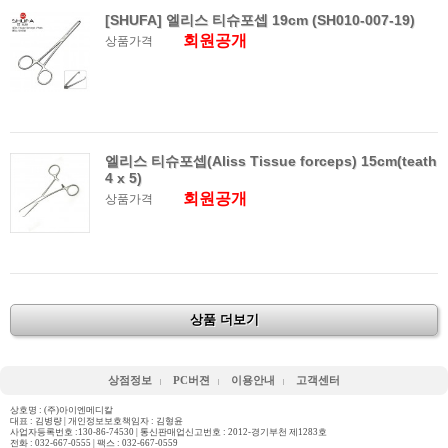
[SHUFA] 엘리스 티슈포셉 19cm (SH010-007-19)
회원공개
상품가격
엘리스 티슈포셉(Aliss Tissue forceps) 15cm(teath
4 x 5)
회원공개
상품가격
상품 더보기
상점정보
PC버젼
이용안내
고객센터
상호명 : (주)아이엔메디칼
대표 : 김병량 | 개인정보보호책임자 : 김형윤
사업자등록번호 :130-86-74530 | 통신판매업신고번호 : 2012-경기부천 제1283호
전화 :
032-667-0555
| 팩스 : 032-667-0559