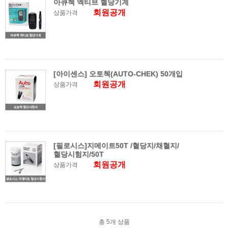
아큐첵 엑티브 혈당기계
회원공개
상품가격
[아이센스] 오토첵(AUTO-CHEK) 50개입
회원공개
상품가격
[필로시스]지메이트50T /혈당지/채혈지/
혈당시험지/50T
회원공개
상품가격
총
5
개 상품