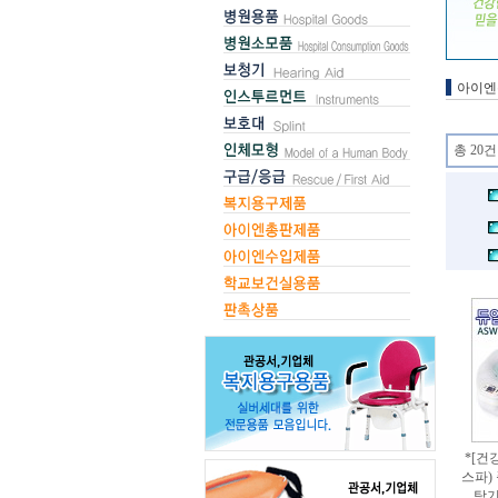
아이엔
총 20건
*[건
스파) 
탕기