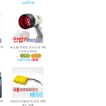
이오
레드원 적외선 조사기 IF-300
S (1박스/20개)
(품절)
B-
밧데리-[극동전자] 프로 3000
골드 전용