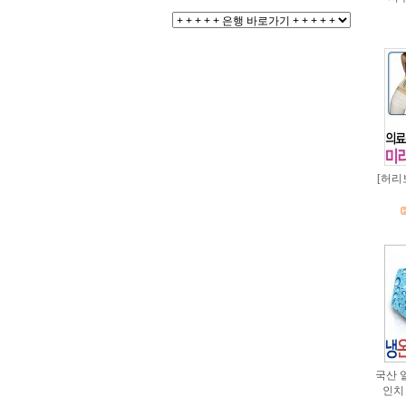
[허리
국산 
인치