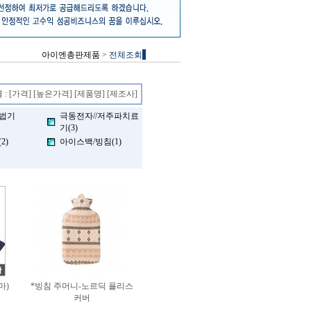
아이엔총판제품
>
전체조회
 :
[가격]
[높은가격]
[제품명]
[제조사]
법기
극동전자//저주파치료
기(3)
2)
아이스백/빙침(1)
마)
*빙침 주머니-노르딕 플리스
커버