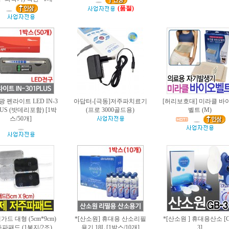
(품절)
광 펜라이트 LED IN-3
아답터-[극동]저주파치료기
[허리보호대] 미라클 바
LUS (밧데리포함) [1박
(프로 3000골드용)
벨트 (M)
스/50개]
가드 대형 (5cm*9cm)
*[산소원] 휴대용 산소리필
*[산소원 ] 휴대용산소 [G
파패드 (1봉지/2조)
용기 18L [1박스/10개]
3]