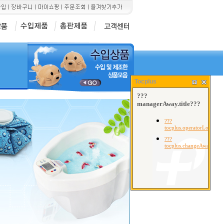
7
8
9
300C1]
산케이 메타혈압계
오랄픽[구강세척기 SD-101]
미라클적외선조사기[I
Tocplus