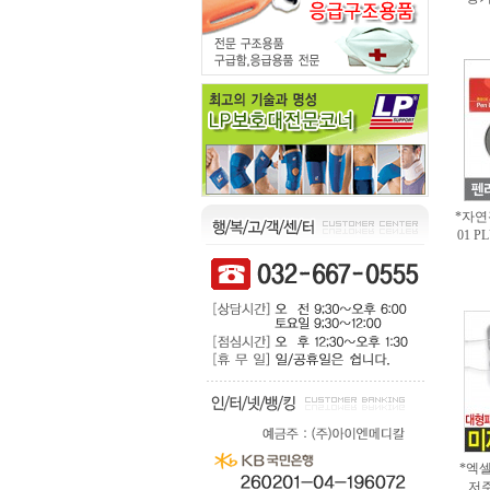
*자연
01 P
*엑셀
저주