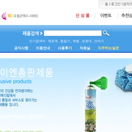
4
5
6
메쉬네블라이져[PY-001]
카미석션기[ASK-30]
산소포화도측정기[MD
3
극동[PRO-1000]
인기검색어 : 체온계 , 찜질기 , 쑥뜸 , 보호대 , 안마기
공지사항
이용안내
사용후기
자료실
자주하는질문