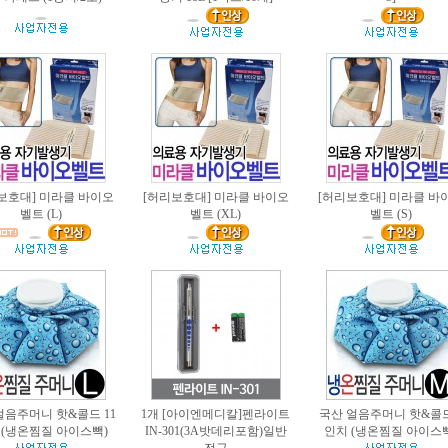
보호대] 미라클 바이오
[허리보호대] 미라클 바이오
[허리보호대] 미라클 바
벨트 (L)
벨트 (XL)
벨트 (S)
얼음주머니 핫&콜드 11
1개 [아이엔메디칼]펜라이트
국산 얼음주머니 핫&콜드
 (냉온찜질 아이스빽)
IN-301(3A밧데리포함)일반
인치 (냉온찜질 아이스빽