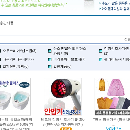
총판제품
정렬
산소캔/클린오투/산소
적외선조사기/안
오투코리아//산소원(3)
와향기(0)
(2)
좌욕기&좌욕대야(2)
미라클허리보호대(7)
펜라이트/지시봉(
일제온팩/핫팩(0)
일반제품(0)
강누리] 듀얼스파(매직
레드원 적외선 조사기 IF-300
*영남 좌욕가운 (좌욕치
플러스(ASW-1000) (각
S (인터넷최저가판매금지)
+좌욕기) 국산 *1대