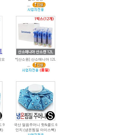
이오
*[산소원] 산소매니아 12L
(품절)
 9
국산 얼음주머니 핫&콜드 6
)
인치 (냉온찜질 아이스빽)