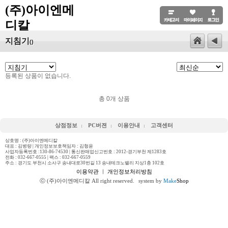
(주)아이엔메
디칼
지침기
()
등록된 상품이 없습니다.
총
0
개 상품
상점정보
PC버젼
이용안내
고객센터
상호명 : (주)아이엔메디칼
대표 : 김병량 | 개인정보보호책임자 : 김형윤
사업자등록번호 :130-86-74530 | 통신판매업신고번호 : 2012-경기부천 제1283호
전화 :
032-667-0555
| 팩스 : 032-667-0559
주소 : 경기도 부천시 소사구 송내대로30번길 13 송내테크노밸리 지상1층 102호
이용약관
ㅣ
개인정보처리방침
ⓒ (주)아이엔메디칼 All right reserved.
system by
Make
Shop