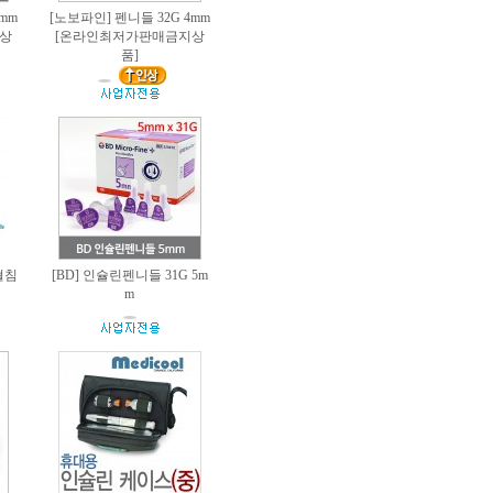
mm
[노보파인] 펜니들 32G 4mm
상
[온라인최저가판매금지상
품]
사혈침
[BD] 인슐린펜니들 31G 5m
m