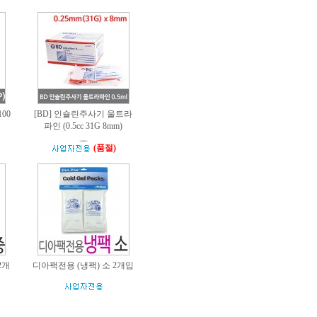
00
[BD] 인슐린주사기 울트라
파인 (0.5cc 31G 8mm)
(품절)
2개
디아팩전용 (냉팩) 소 2개입