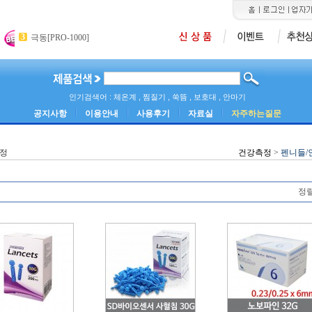
3
4
5
극동[PRO-1000]
메쉬네블라이져[PY-001]
카미석션기[ASK-30
2
에센스 네블라이져
인기검색어 : 체온계 , 찜질기 , 쑥뜸 , 보호대 , 안마기
공지사항
이용안내
사용후기
자료실
자주하는질문
정
건강측정
>
펜니들/
정렬