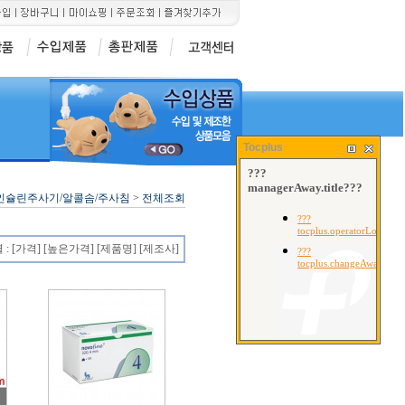
6
7
8
]
산소포화도측정기[MD300C1]
산케이 메타혈압계
오랄픽[구강세척기 SD
Tocplus
인슐린주사기/알콜솜/주사침
>
전체조회
 :
[가격]
[높은가격]
[제품명]
[제조사]