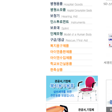
SD 
세원란셋