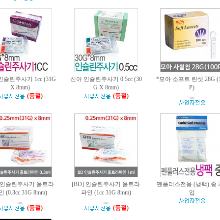
슐린주사기 1cc (31G
신아 인슐린주사기 0.5cc (30
*모아 소프트 란셋 28G (1
X 8mm)
G X 8mm)
P)
(품절)
(품절)
] 인슐린주사기 울트라
[BD] 인슐린주사기 울트라
펜플러스전용 (냉팩) 중 
 (0.3cc 31G 8mm)
파인 (1cc 31G 8mm)
입
(품절)
(품절)