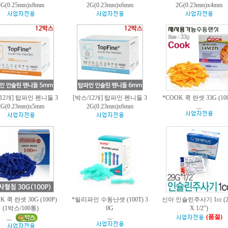
1G(0.25mm)x8mm
2G(0.23mm)x6mm
2G(0.23mm)x4mm
12개] 탑파인 펜니들 3
[박스/12개] 탑파인 펜니들 3
*COOK 쿡 란셋 33G (10
2G(0.23mm)x5mm
2G(0.23mm)x6mm
K 쿡 란셋 30G (100P)
*릴리파인 수동난셋 (100T) 3
신아 인슐린주사기 1cc (2
(1박스/100통)
0G
X 1/2”)
(품절)