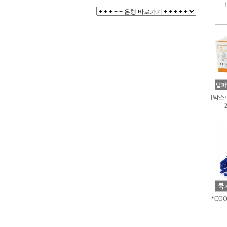
[박스/
*COO