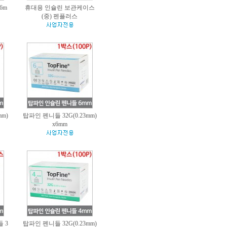
6m
휴대용 인슐린 보관케이스
(중) 펜플러스
mm)
탑파인 펜니들 32G(0.23mm)
x6mm
 3
탑파인 펜니들 32G(0.23mm)