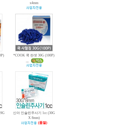
x4mm
0P)
*COOK 쿡 란셋 30G (100P)
9G
신아 인슐린주사기 1cc (30G
X 8mm)
(품절)