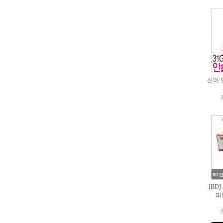
신아 인
[BD
파인