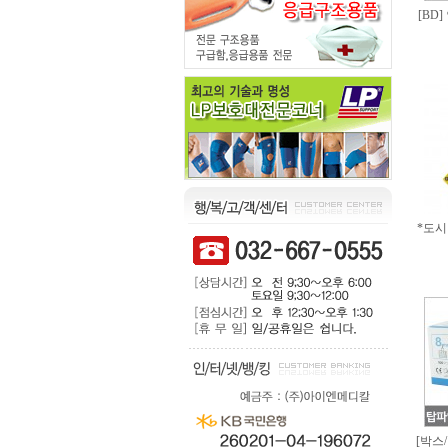
[BD
*도시바
[박스/