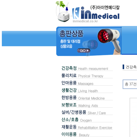
건강측
총 37건