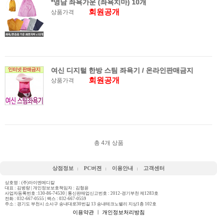
*영남 좌욕가운 (좌욕치마) 10개
회원공개
상품가격
여신 디지털 한방 스팀 좌욕기 / 온라인판매금지
회원공개
상품가격
총
4
개 상품
상점정보
PC버젼
이용안내
고객센터
상호명 : (주)아이엔메디칼
대표 : 김병량 | 개인정보보호책임자 : 김형윤
사업자등록번호 :130-86-74530 | 통신판매업신고번호 : 2012-경기부천 제1283호
전화 :
032-667-0555
| 팩스 : 032-667-0559
주소 : 경기도 부천시 소사구 송내대로30번길 13 송내테크노밸리 지상1층 102호
이용약관
ㅣ
개인정보처리방침