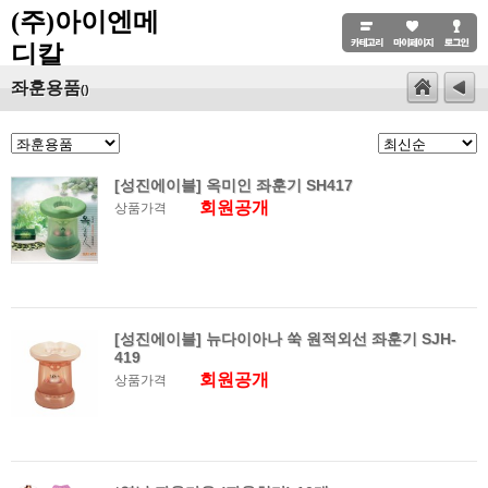
(주)아이엔메
디칼
좌훈용품
()
[성진에이블] 옥미인 좌훈기 SH417
회원공개
상품가격
[성진에이블] 뉴다이아나 쑥 원적외선 좌훈기 SJH-
419
회원공개
상품가격