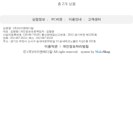
총
2
개 상품
상점정보
PC버젼
이용안내
고객센터
상호명 : (주)아이엔메디칼
대표 : 김병량 | 개인정보보호책임자 : 김형윤
사업자등록번호 :130-86-74530 | 통신판매업신고번호 : 2012-경기부천 제1283호
전화 :
032-667-0555
| 팩스 : 032-667-0559
주소 : 경기도 부천시 소사구 송내대로30번길 13 송내테크노밸리 지상1층 102호
이용약관
ㅣ
개인정보처리방침
ⓒ (주)아이엔메디칼 All right reserved.
system by
Make
Shop