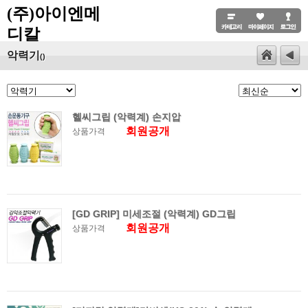
(주)아이엔메
디칼
악력기
()
헬씨그립 (악력계) 손지압
회원공개
상품가격
[GD GRIP] 미세조절 (악력계) GD그립
회원공개
상품가격