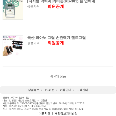
[디지털 악력계]라비센(KS-301) 손 안력계
회원공개
상품가격
국산 피아노 그립 손완력기 핸드그립
회원공개
상품가격
총
4
개 상품
상점정보
PC버젼
이용안내
고객센터
상호명 : (주)아이엔메디칼
대표 : 김병량 | 개인정보보호책임자 : 김형윤
사업자등록번호 :130-86-74530 | 통신판매업신고번호 : 2012-경기부천 제1283호
전화 :
032-667-0555
| 팩스 : 032-667-0559
주소 : 경기도 부천시 소사구 송내대로30번길 13 송내테크노밸리 지상1층 102호
이용약관
ㅣ
개인정보처리방침