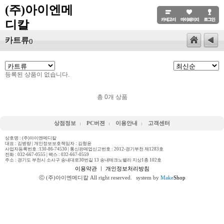
(주)아이엔메
디칼
카트류
()
등록된 상품이 없습니다.
총
0
개 상품
상점정보
PC버젼
이용안내
고객센터
상호명 : (주)아이엔메디칼
대표 : 김병량 | 개인정보보호책임자 : 김형윤
사업자등록번호 :130-86-74530 | 통신판매업신고번호 : 2012-경기부천 제1283호
전화 :
032-667-0555
| 팩스 : 032-667-0559
주소 : 경기도 부천시 소사구 송내대로30번길 13 송내테크노밸리 지상1층 102호
이용약관
ㅣ
개인정보처리방침
ⓒ (주)아이엔메디칼 All right reserved.
system by
Make
Shop