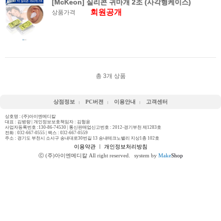
[McKeon] 실리콘 귀마개 2조 (사각형케이스)
회원공개
상품가격
총
3
개 상품
상점정보
PC버젼
이용안내
고객센터
상호명 : (주)아이엔메디칼
대표 : 김병량 | 개인정보보호책임자 : 김형윤
사업자등록번호 :130-86-74530 | 통신판매업신고번호 : 2012-경기부천 제1283호
전화 :
032-667-0555
| 팩스 : 032-667-0559
주소 : 경기도 부천시 소사구 송내대로30번길 13 송내테크노밸리 지상1층 102호
이용약관
ㅣ
개인정보처리방침
ⓒ (주)아이엔메디칼 All right reserved.
system by
Make
Shop