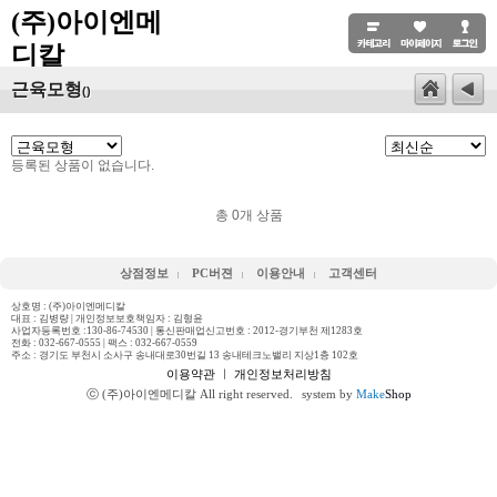
(주)아이엔메
디칼
근육모형
()
등록된 상품이 없습니다.
총
0
개 상품
상점정보
PC버젼
이용안내
고객센터
상호명 : (주)아이엔메디칼
대표 : 김병량 | 개인정보보호책임자 : 김형윤
사업자등록번호 :130-86-74530 | 통신판매업신고번호 : 2012-경기부천 제1283호
전화 :
032-667-0555
| 팩스 : 032-667-0559
주소 : 경기도 부천시 소사구 송내대로30번길 13 송내테크노밸리 지상1층 102호
이용약관
ㅣ
개인정보처리방침
ⓒ (주)아이엔메디칼 All right reserved.
system by
Make
Shop