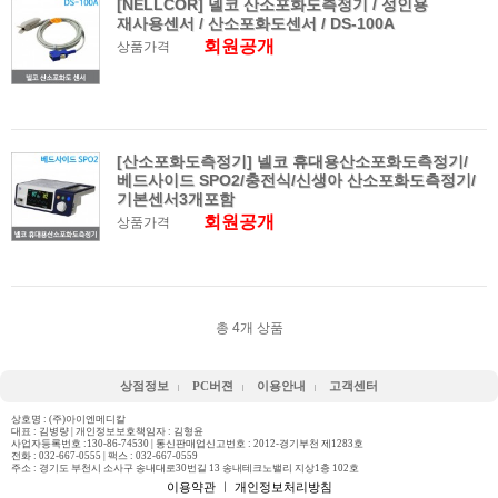
[NELLCOR] 넬코 산소포화도측정기 / 성인용
재사용센서 / 산소포화도센서 / DS-100A
회원공개
상품가격
[산소포화도측정기] 넬코 휴대용산소포화도측정기/
베드사이드 SPO2/충전식/신생아 산소포화도측정기/
기본센서3개포함
회원공개
상품가격
총
4
개 상품
상점정보
PC버젼
이용안내
고객센터
상호명 : (주)아이엔메디칼
대표 : 김병량 | 개인정보보호책임자 : 김형윤
사업자등록번호 :130-86-74530 | 통신판매업신고번호 : 2012-경기부천 제1283호
전화 :
032-667-0555
| 팩스 : 032-667-0559
주소 : 경기도 부천시 소사구 송내대로30번길 13 송내테크노밸리 지상1층 102호
이용약관
ㅣ
개인정보처리방침