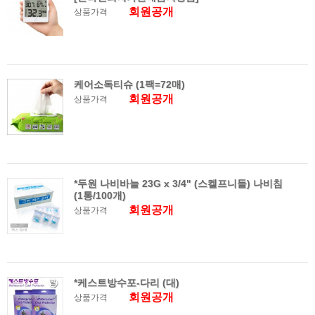
회원공개
상품가격
케어소독티슈 (1팩=72매)
회원공개
상품가격
*두원 나비바늘 23G x 3/4" (스켈프니들) 나비침
(1통/100개)
회원공개
상품가격
*케스트방수포-다리 (대)
회원공개
상품가격