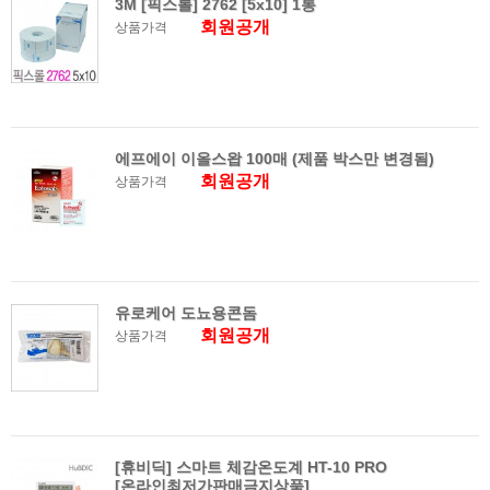
3M [픽스롤] 2762 [5x10] 1통
회원공개
상품가격
에프에이 이올스왑 100매 (제품 박스만 변경됨)
회원공개
상품가격
유로케어 도뇨용콘돔
회원공개
상품가격
[휴비딕] 스마트 체감온도계 HT-10 PRO
[온라인최저가판매금지상품]