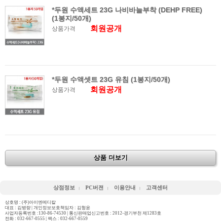
*두원 수액세트 23G 나비바늘부착 (DEHP FREE)
(1봉지/50개)
회원공개
상품가격
*두원 수액셋트 23G 유침 (1봉지/50개)
회원공개
상품가격
상품 더보기
상점정보
PC버젼
이용안내
고객센터
상호명 : (주)아이엔메디칼
대표 : 김병량 | 개인정보보호책임자 : 김형윤
사업자등록번호 :130-86-74530 | 통신판매업신고번호 : 2012-경기부천 제1283호
전화 :
032-667-0555
| 팩스 : 032-667-0559