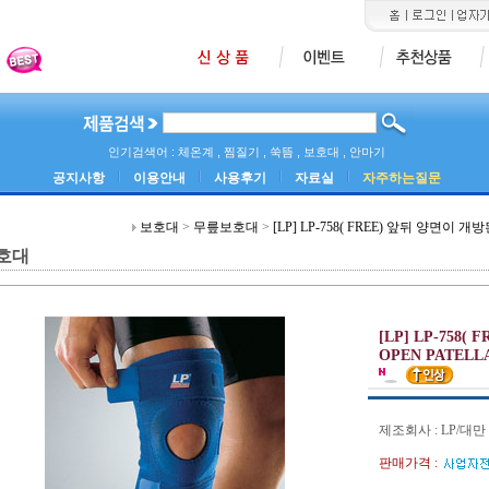
인기검색어 : 체온계 , 찜질기 , 쑥뜸 , 보호대 , 안마기
공지사항
이용안내
사용후기
자료실
자주하는질문
보호대
>
무릎보호대
>
[LP] LP-758( FREE) 앞뒤 양면이 개
호대
[LP] LP-758
OPEN PATELL
제조회사 : LP/대만
판매가격 :