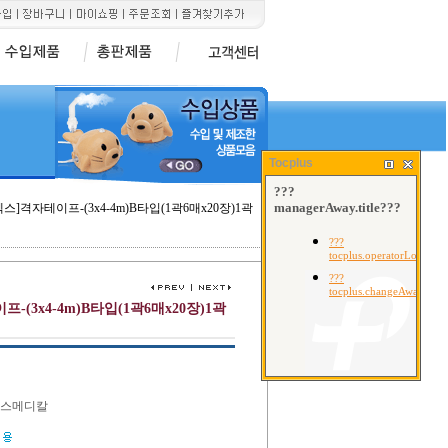
Tocplus
스]격자테이프-(3x4-4m)B타입(1곽6매x20장)1곽
-(3x4-4m)B타입(1곽6매x20장)1곽
아텍스메디칼