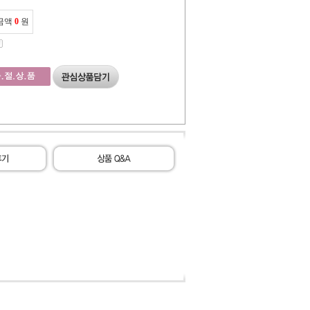
금액
0
원