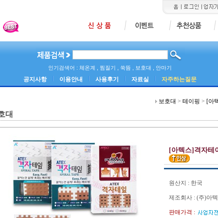
인기검색어 : 체온계 , 찜질기 , 쑥뜸 , 보호대 , 안마기
공지사항
이용안내
사용후기
자료실
자주하는질문
보호대
>
테이핑
>
[아텍
호대
[아텍스]격자테이프
원산지 : 한국
제조회사 : (주)
판매가격 :