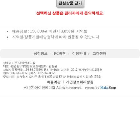
관심상품 담기
선택하신 상품은 관리자에게 문의하세요.
배송정보 : 150,000원 미만시 3,850원,
지역별
지역별/상품개별배송정책에 따라 변동될 수 있습니다
상점정보
PC버젼
이용안내
고객센터
상호명 : (주)아이엔메디칼
대표 : 김병량 | 개인정보보호책임자 : 김형윤
사업자등록번호 :130-86-74530 | 통신판매업신고번호 : 2012-경기부천 제1283호
전화 :
032-667-0555
| 팩스 : 032-667-0559
주소 : 경기도 부천시 소사구 송내대로30번길 13 송내테크노밸리 지상1층 102호
이용약관
ㅣ
개인정보처리방침
ⓒ (주)아이엔메디칼 All right reserved.
system by
Make
Shop