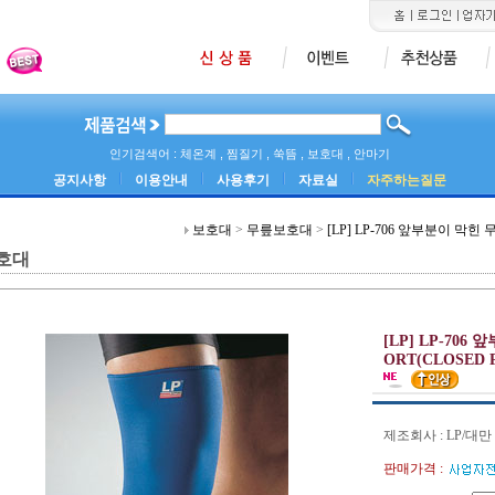
인기검색어 : 체온계 , 찜질기 , 쑥뜸 , 보호대 , 안마기
공지사항
이용안내
사용후기
자료실
자주하는질문
보호대
>
무릎보호대
>
[LP] LP-706 앞부분이 막힌 
호대
[LP] LP-706
ORT(CLOSED 
제조회사 : LP/대만
판매가격 :